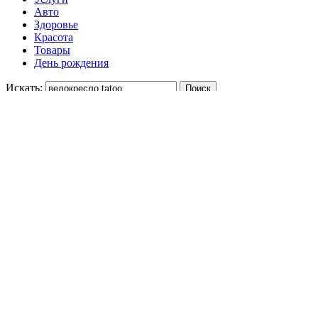
Авто
Здоровье
Красота
Товары
День рождения
Искать:
Укажите цену
-
Отсортируйте
Одежда
64%
9990 ₽