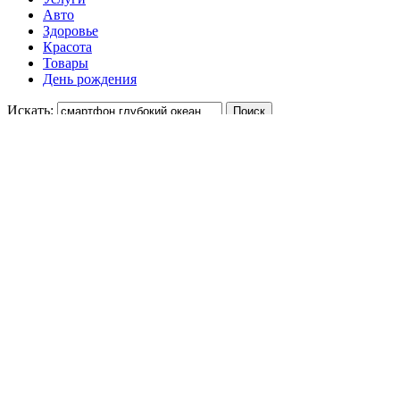
Авто
Здоровье
Красота
Товары
День рождения
Искать:
Укажите цену
-
Отсортируйте
25%
139649 ₽
Смартфон APPLE IPHONE 15 PRO MAX B
25%
Золотое яблоко