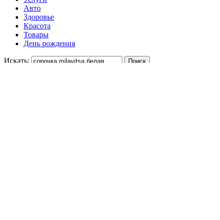
Авто
Здоровье
Красота
Товары
День рождения
Искать:
Укажите цену
-
Отсортируйте
20%
7800 ₽
Шёлковое кимоно 52 HZ Si Lin Shi MILK
Золотое яблоко
40%
7140 ₽