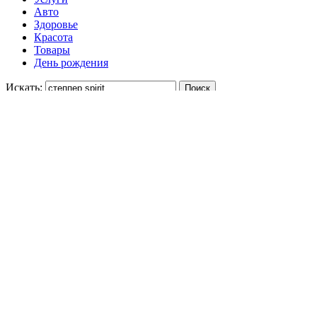
Авто
Здоровье
Красота
Товары
День рождения
Искать:
Укажите цену
-
Отсортируйте
26%
13369 ₽
Триммер BaBylissPRO FX7880E мес Сист
Питание автономное/от сети Время ав
длина стрижки 10 мм Количество насад