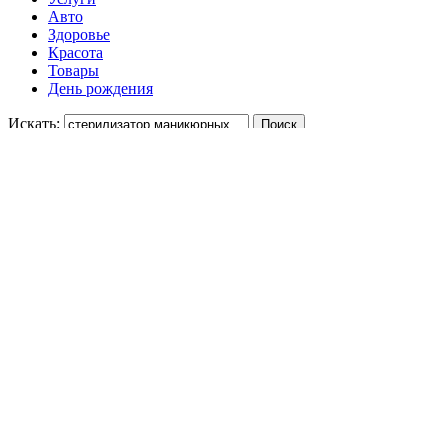
Авто
Здоровье
Красота
Товары
День рождения
Искать:
Укажите цену
-
Отсортируйте
Одежда
64%
9990 ₽