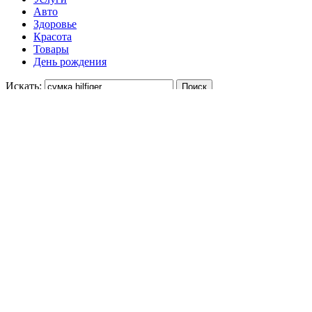
Авто
Здоровье
Красота
Товары
День рождения
Искать:
Укажите цену
-
Отсортируйте
30%
10003 ₽
Сумка AFINA 697 1 шт Afina Сумка 697
Золотое яблоко
30%
10003 ₽