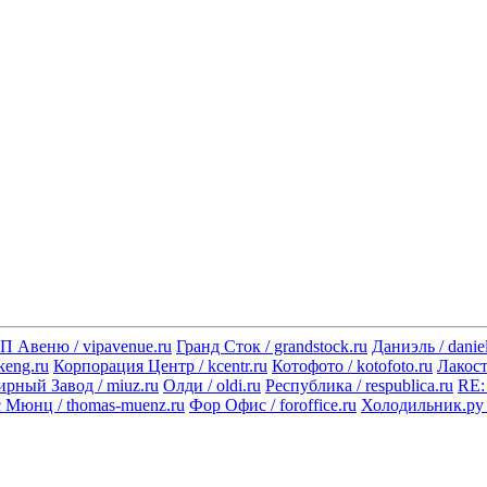
 Авеню / vipavenue.ru
Гранд Сток / grandstock.ru
Даниэль / daniel
keng.ru
Корпорация Центр / kcentr.ru
Котофото / kotofoto.ru
Лакост 
ный Завод / miuz.ru
Олди / oldi.ru
Республика / respublica.ru
RE: 
 Мюнц / thomas-muenz.ru
Фор Офис / foroffice.ru
Холодильник.ру /