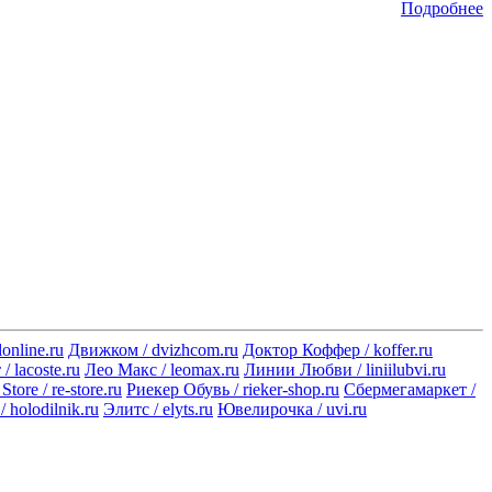
Подробнее
online.ru
Движком / dvizhcom.ru
Доктор Коффер / koffer.ru
/ lacoste.ru
Лео Макс / leomax.ru
Линии Любви / liniilubvi.ru
Store / re-store.ru
Риекер Обувь / rieker-shop.ru
Сбермегамаркет /
 holodilnik.ru
Элитс / elyts.ru
Ювелирочка / uvi.ru