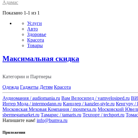
Адамас
Показано 1-1 из 1
Услуги
Авто
Здоровье
Красота
Товары
Максимальная скидка
Категории и Партнеры
Одежда
Гаджеты
Детям
Красота
Аудиомания / audiomania.ru
Вам Велосипед / vamvelosiped.ru
ВИП
Интер Мода / intermodann.ru
Канцлер / kanzler-style.ru
Кенгуру / 
Московская Меховая Компания / mosmexa.ru
Московский Ювелир
sbermegamarket.ru
Тамарис / tamaris.ru
Техпорт / techport.ru
Томас
Напишите нам!
info@bumva.ru
Приложения