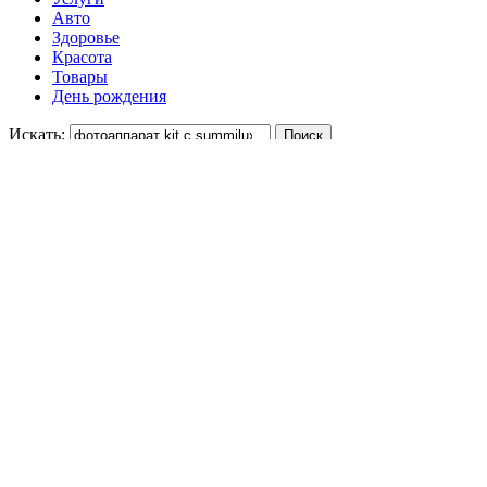
Авто
Здоровье
Красота
Товары
День рождения
Искать:
Укажите цену
-
Отсортируйте
Одежда
64%
9990 ₽