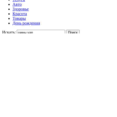
Авто
Здоровье
Красота
Товары
День рождения
Искать:
Укажите цену
-
Отсортируйте
23%
4630 ₽
Автомобильная шина Hankook Winter i c
W616 185/65 R14 T 90 – это комфорт и 
производителя. Скидка 23%