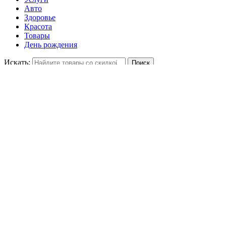
Авто
Здоровье
Красота
Товары
День рождения
Искать:
Скидки в категории Товары
Укажите цену
-
Отсортируйте
30%
6995 ₽
Брюки HENDERSON TR-0470 GREY Брюк