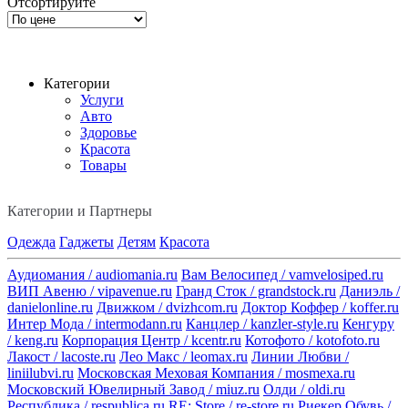
Отсортируйте
Категории
Услуги
Авто
Здоровье
Красота
Товары
Категории и Партнеры
Одежда
Гаджеты
Детям
Красота
Аудиомания / audiomania.ru
Вам Велосипед / vamvelosiped.ru
ВИП Авеню / vipavenue.ru
Гранд Сток / grandstock.ru
Даниэль /
danielonline.ru
Движком / dvizhcom.ru
Доктор Коффер / koffer.ru
Интер Мода / intermodann.ru
Канцлер / kanzler-style.ru
Кенгуру
/ keng.ru
Корпорация Центр / kcentr.ru
Котофото / kotofoto.ru
Лакост / lacoste.ru
Лео Макс / leomax.ru
Линии Любви /
liniilubvi.ru
Московская Меховая Компания / mosmexa.ru
Московский Ювелирный Завод / miuz.ru
Олди / oldi.ru
Республика / respublica.ru
RE: Store / re-store.ru
Риекер Обувь /