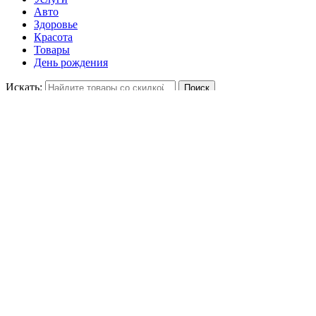
Авто
Здоровье
Красота
Товары
День рождения
Искать:
Всеинструменты.ру
Укажите цену
-
Отсортируйте
71%
3185 ₽
Аккумуляторный триммер Gardena Easy
55.000.00 Скидка 71%